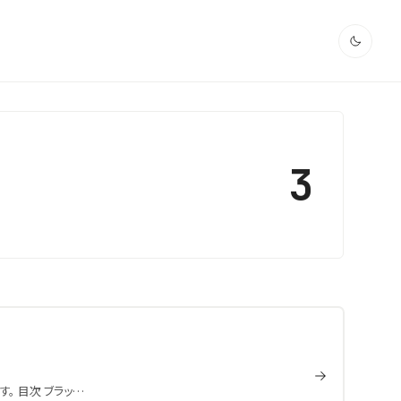
3
。 目次 ブラッ…