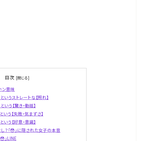
目次
ホン意味
」というストレートな【照れ】
」という【驚き・動揺】
」という【失敗・気まずさ】
」という【好意・意識】
なし？「😳」に隠された女子の本音
」LINE