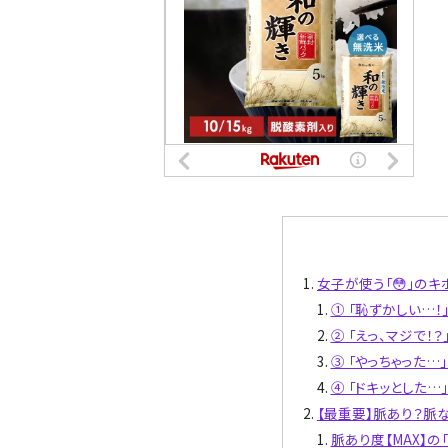
女子が使う「😳」のキ
① 「恥ずかしい…！
② 「えっ、マジで！？
③ 「やっちゃった…
④ 「ドキッとした…
【最重要】脈あり？脈
脈あり度【MAX】の「