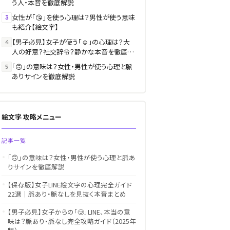
う人・本音を徹底解説
女性が「😘」を使う心理は？男性が使う意味
3
も紹介【絵文字】
【男子必見】女子が使う「☺️」の心理は？大
4
人の好意？社交辞令？静かな本音を徹底解
説
「🙃」の意味は？女性・男性が使う心理と脈
5
ありサインを徹底解説
絵文字 攻略メニュー
記事一覧
「🙃」の意味は？女性・男性が使う心理と脈あ
りサインを徹底解説
【保存版】女子LINE絵文字の心理完全ガイド
22選｜脈あり・脈なしを見抜く本音まとめ
【男子必見】女子からの「🥲」LINE、本当の意
味は？脈あり・脈なし完全攻略ガイド（2025年