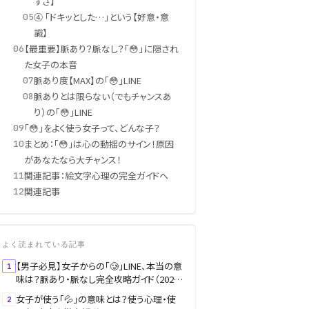
ずさ】
④ 「ドキッとした…」という【好意・意
05
識】
【最重要】脈あり？脈なし？「😳」に隠され
06
た女子の本音
脈あり度【MAX】の「😳」LINE
07
脈ありとは限らない（でもチャンスあ
08
り）の「😳」LINE
「😳」をよく使う女子って、どんな子？
09
まとめ：「😳」は心の動揺のサイン！原因
10
があなたなら大チャンス！
関連記事：絵文字心理の完全ガイドへ
11
関連記事
12
よく読まれている記事
【男子必見】女子からの「🥲」LINE、本当の意
1
味は？脈あり・脈なし完全攻略ガイド（2025
年版）
女子が使う「💦」の意味とは？使う心理・使
2