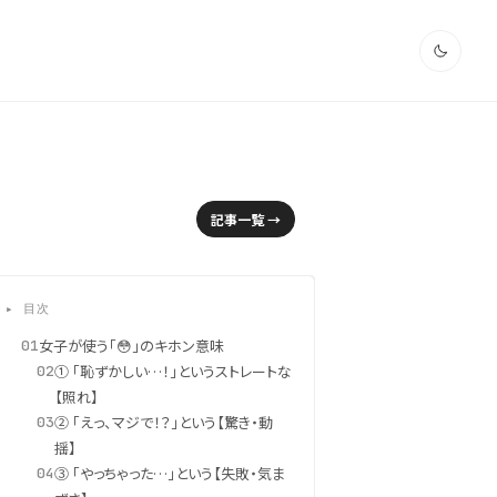
記事一覧 →
▸ 目次
女子が使う「😳」のキホン意味
01
① 「恥ずかしい…！」というストレートな
02
【照れ】
② 「えっ、マジで！？」という【驚き・動
03
揺】
③ 「やっちゃった…」という【失敗・気ま
04