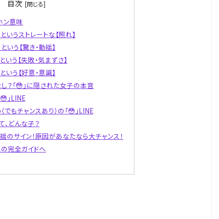
目次
ホン意味
」というストレートな【照れ】
」という【驚き・動揺】
」という【失敗・気まずさ】
」という【好意・意識】
なし？「😳」に隠された女子の本音
」LINE
でもチャンスあり）の「😳」LINE
って、どんな子？
の動揺のサイン！原因があなたなら大チャンス！
理の完全ガイドへ