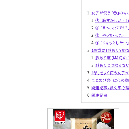
女子が使う「😳」のキ
① 「恥ずかしい…！
② 「えっ、マジで！？
③ 「やっちゃった…
④ 「ドキッとした…
【最重要】脈あり？脈
脈あり度【MAX】の「
脈ありとは限らない（
「😳」をよく使う女子
まとめ：「😳」は心
関連記事：絵文字心
関連記事