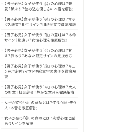
【男子必見】女子が使う「🤗」の心理は？親
愛？脈あり？包み込む優しさの本音を解説
【男子必見】女子が使う「🤣」の心理は？マッ
クス爆笑？相性サイン？LINE例文で徹底解説
【男子必見】女子が使う「🥰」の意味は？本命
サイン？勘違い？女性心理を徹底解説！
【男子必見】女子が使う「🥺」の心理は？甘
え？脈あり？あなた限定サインの見抜き方
【男子必見】女子が使う「🫠」の心理は？キュ
ン死？疲労？イマドキ絵文字の裏側を徹底解
説
【男子必見】女子が使う「☺️」の心理は？大人
の好意？社交辞令？静かな本音を徹底解説
女子が使う「💦」の意味とは？使う心理・使う
人・本音を徹底解説
女子が使う「🤭」の意味とは？恋愛心理と脈
ありサインを解説