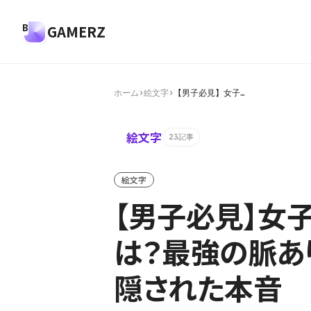
GAMERZ
ホーム
›
絵文字
›
【男子必見】女子…
絵文字
23記事
絵文字
【男子必見】女子
は？最強の脈あ
隠された本音