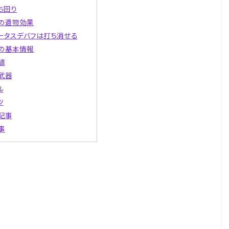
ち回り
の遺物効果
ータスデバフは打ち消せる
の基本情報
値
武器
ル
ツ
記事
事