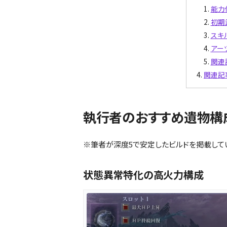
能力
初期
スキ
アー
関連
関連記
執行者のおすすめ遺物構
※筆者が深度5で安定したビルドを掲載して
状態異常特化の高火力構成