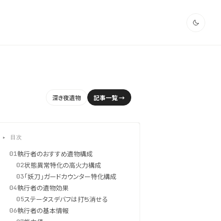
深き夜遺物
記事一覧 →
▸ 目次
執行者のおすすめ遺物構成
01
状態異常特化の高火力構成
02
「妖刀」ガードカウンター特化構成
03
執行者の遺物効果
04
ステータスデバフは打ち消せる
05
執行者の基本情報
06