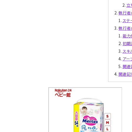
立
執行者
ステ
執行者
能力
初期
スキ
アー
関連
関連記