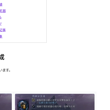
値
武器
ル
ツ
記事
事
成
います。