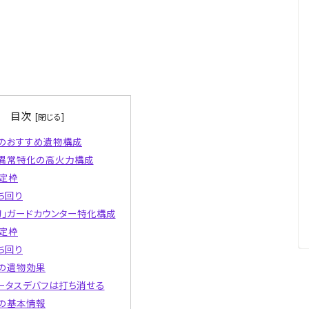
目次
のおすすめ遺物構成
異常特化の高火力構成
定枠
ち回り
刀」ガードカウンター特化構成
定枠
ち回り
の遺物効果
ータスデバフは打ち消せる
の基本情報