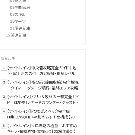
能力値
07
初期武器
08
スキル
09
アーツ
10
関連記事
11
関連記事
12
新着記事
【ナイトレイン】中央砦攻略完全ガイド｜地
1
下・屋上ボスの倒し方と報酬・推奨レベル
【ナイトレイン】夜の雨（範囲収縮）完全解説
2
｜タイマー・ダメージ境界・最終エリア攻略
【ナイトレイン】パリィ＆致命の一撃完全ガイ
3
ド｜体勢崩し・ガードカウンター・ジャスト回
避
【ナイトレイン】PC推奨スペック完全版｜
4
FullHD/WQHD/4K別のおすすめ構成【2026
年最新】
【ナイトレイン】ソロ攻略の極意｜おすすめ
5
キャラ・有効遺物・立ち回り【2026年最新】