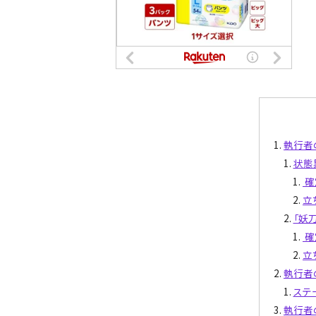
執行者
状態
確
立
「妖
確
立
執行者
ステ
執行者