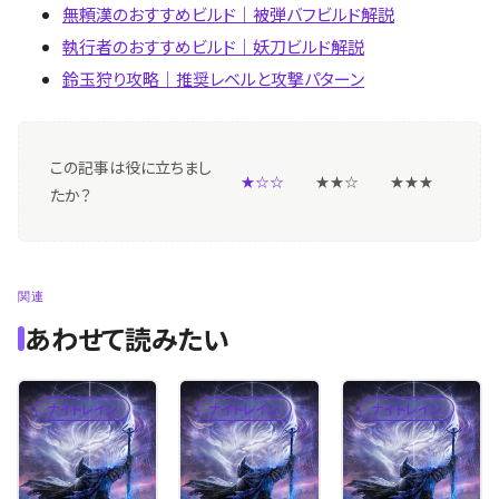
無頼漢のおすすめビルド｜被弾バフビルド解説
執行者のおすすめビルド｜妖刀ビルド解説
鈴玉狩り攻略｜推奨レベルと攻撃パターン
この記事は役に立ちまし
★☆☆
★★☆
★★★
たか？
関連
あわせて読みたい
ナイトレイン
ナイトレイン
ナイトレイン