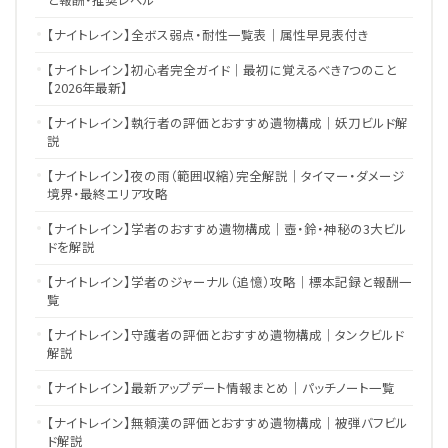
【ナイトレイン】全ボス弱点・耐性一覧表｜属性早見表付き
【ナイトレイン】初心者完全ガイド｜最初に覚えるべき7つのこと
【2026年最新】
【ナイトレイン】執行者の評価とおすすめ遺物構成｜妖刀ビルド解
説
【ナイトレイン】夜の雨（範囲収縮）完全解説｜タイマー・ダメージ
境界・最終エリア攻略
【ナイトレイン】学者のおすすめ遺物構成｜壺・鈴・神秘の3大ビル
ドを解説
【ナイトレイン】学者のジャーナル（追憶）攻略｜標本記録と報酬一
覧
【ナイトレイン】守護者の評価とおすすめ遺物構成｜タンクビルド
解説
【ナイトレイン】最新アップデート情報まとめ｜パッチノート一覧
【ナイトレイン】無頼漢の評価とおすすめ遺物構成｜被弾バフビル
ド解説