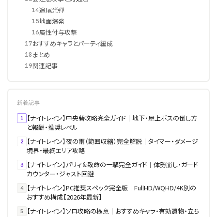
追尾光弾
14
地面爆発
15
属性付与攻撃
16
おすすめキャラとパーティ編成
17
まとめ
18
関連記事
19
新着記事
【ナイトレイン】中央砦攻略完全ガイド｜地下・屋上ボスの倒し方
1
と報酬・推奨レベル
【ナイトレイン】夜の雨（範囲収縮）完全解説｜タイマー・ダメージ
2
境界・最終エリア攻略
【ナイトレイン】パリィ＆致命の一撃完全ガイド｜体勢崩し・ガード
3
カウンター・ジャスト回避
【ナイトレイン】PC推奨スペック完全版｜FullHD/WQHD/4K別の
4
おすすめ構成【2026年最新】
【ナイトレイン】ソロ攻略の極意｜おすすめキャラ・有効遺物・立ち
5