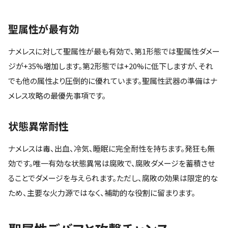
聖属性が最有効
ナメレスに対して聖属性が最も有効で、第1形態では聖属性ダメー
ジが+35%増加します。第2形態では+20%に低下しますが、それ
でも他の属性より圧倒的に優れています。聖属性武器の準備はナ
メレス攻略の最優先事項です。
状態異常耐性
ナメレスは毒、出血、冷気、睡眠に完全耐性を持ちます。発狂も無
効です。唯一有効な状態異常は腐敗で、腐敗ダメージを蓄積させ
ることでダメージを与えられます。ただし、腐敗の効果は限定的な
ため、主要な火力源ではなく、補助的な役割に留まります。