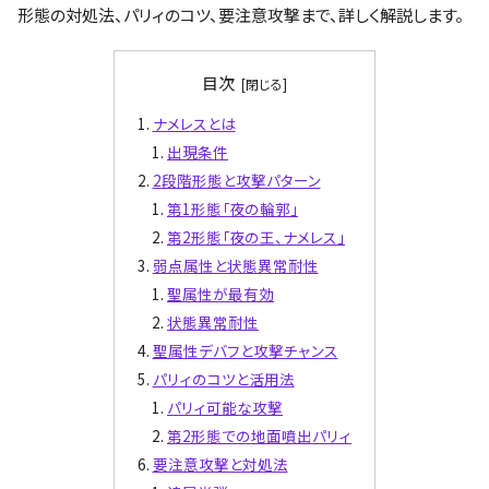
形態の対処法、パリィのコツ、要注意攻撃まで、詳しく解説します。
目次
ナメレスとは
出現条件
2段階形態と攻撃パターン
第1形態「夜の輪郭」
第2形態「夜の王、ナメレス」
弱点属性と状態異常耐性
聖属性が最有効
状態異常耐性
聖属性デバフと攻撃チャンス
パリィのコツと活用法
パリィ可能な攻撃
第2形態での地面噴出パリィ
要注意攻撃と対処法