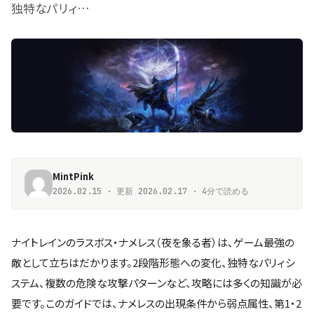
独特なパリィ…
MintPink
2026.02.15 · 更新 2026.02.17 · 4分で読める
ナイトレインのラスボス・ナメレス（夜を象る者）は、ゲーム最強の
敵として立ちはだかります。2段階形態への変化、独特なパリィシ
ステム、複数の危険な攻撃パターンなど、攻略には多くの知識が必
要です。このガイドでは、ナメレスの出現条件から弱点属性、第1・2