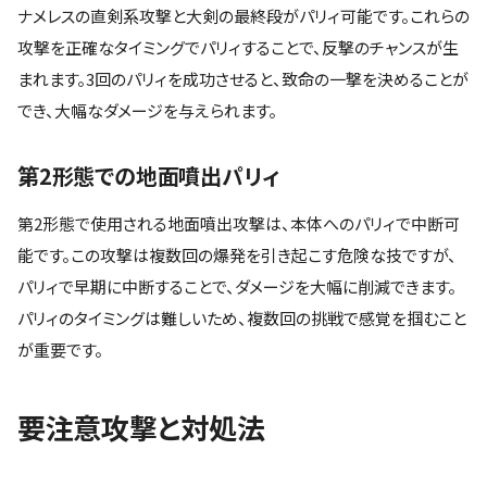
ナメレスの直剣系攻撃と大剣の最終段がパリィ可能です。これらの
攻撃を正確なタイミングでパリィすることで、反撃のチャンスが生
まれます。3回のパリィを成功させると、致命の一撃を決めることが
でき、大幅なダメージを与えられます。
第2形態での地面噴出パリィ
第2形態で使用される地面噴出攻撃は、本体へのパリィで中断可
能です。この攻撃は複数回の爆発を引き起こす危険な技ですが、
パリィで早期に中断することで、ダメージを大幅に削減できます。
パリィのタイミングは難しいため、複数回の挑戦で感覚を掴むこと
が重要です。
要注意攻撃と対処法