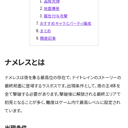
追尾光弾
地面爆発
属性付与攻撃
おすすめキャラとパーティ編成
まとめ
関連記事
ナメレスとは
ナメレスは夜を象る最高位の存在で、ナイトレインのストーリーの
最終局面に登場するラスボスです。出現条件として、夜の王4体を
全て撃破する必要があります。撃破後に解放される最終エリアで
初見となることが多く、難度はゲーム内で最高レベルに設定され
ています。
出現条件