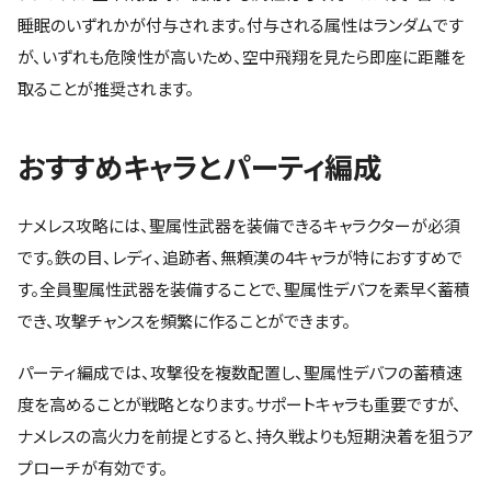
睡眠のいずれかが付与されます。付与される属性はランダムです
が、いずれも危険性が高いため、空中飛翔を見たら即座に距離を
取ることが推奨されます。
おすすめキャラとパーティ編成
ナメレス攻略には、聖属性武器を装備できるキャラクターが必須
です。鉄の目、レディ、追跡者、無頼漢の4キャラが特におすすめで
す。全員聖属性武器を装備することで、聖属性デバフを素早く蓄積
でき、攻撃チャンスを頻繁に作ることができます。
パーティ編成では、攻撃役を複数配置し、聖属性デバフの蓄積速
度を高めることが戦略となります。サポートキャラも重要ですが、
ナメレスの高火力を前提とすると、持久戦よりも短期決着を狙うア
プローチが有効です。